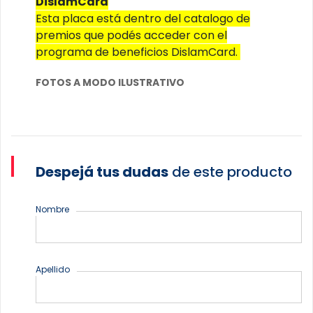
DislamCard
Esta placa está dentro del catalogo de
premios que podés acceder con el
programa de beneficios DislamCard.
FOTOS A MODO ILUSTRATIVO
Despejá tus dudas
de este producto
Nombre
Apellido